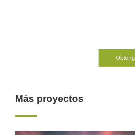
Obteng
Más proyectos
—