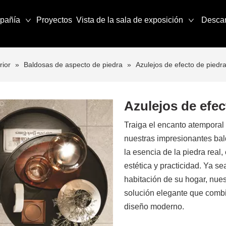
pañía
Proyectos
Vista de la sala de exposición
Desca
rior
»
Baldosas de aspecto de piedra
»
Azulejos de efecto de piedr
Azulejos de efec
Traiga el encanto atemporal 
nuestras impresionantes bal
la esencia de la piedra real
estética y practicidad. Ya s
habitación de su hogar, nue
solución elegante que combi
diseño moderno.