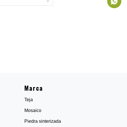
+86-186
Marca
Teja
Mosaico
Piedra sinterizada