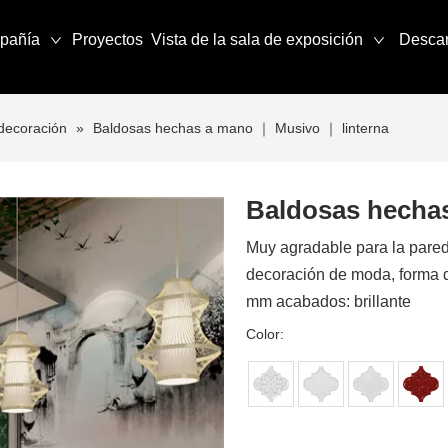
pañía
Proyectos
Vista de la sala de exposición
Desca
decoración
»
Baldosas hechas a mano ｜ Musivo ｜ linterna
Baldosas hecha
Muy agradable para la pared 
decoración de moda, forma 
mm acabados: brillante
Color: