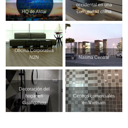
occidental en una
HQ de Aldar
comunidad china
Oficina Corporativa
N2N
Nasma Central
Decoración del
hogar en
Centros comerciales
Guangzhou
en Vietnam