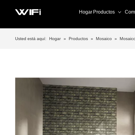
Hogar
Productos
Com
Usted está aquí:
Hogar
»
Productos
»
Mosaico
»
Mosaico