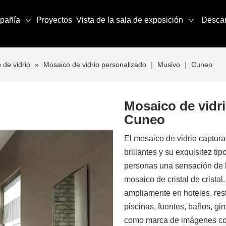
pañía
Proyectos
Vista de la sala de exposición
Desca
 de vidrio
»
Mosaico de vidrio personalizado ｜ Musivo ｜ Cuneo
Mosaico de vidr
Cuneo
El mosaico de vidrio captura
brillantes y su exquisitez ti
personas una sensación de l
mosaico de cristal de cristal
ampliamente en hoteles, rest
piscinas, fuentes, baños, gi
como marca de imágenes cor