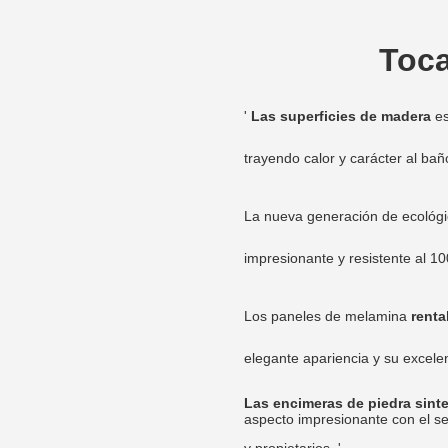
Toc
'
Las superficies de madera
es
trayendo calor y carácter al bañ
La nueva generación de ecológ
impresionante y resistente al 10
Los paneles de melamina
rent
elegante apariencia y su excele
Las encimeras de piedra sint
aspecto impresionante con el se
y propietarios.
'